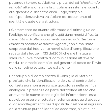
potendo ritenere satisfattiva la prassi del cd “
check in da
remoto
” attenzionata nella circolare ministeriale, quanto
alle garanzie di riscontro circa luogo, tempo e
corrispondenza visiva tra titolare del documento di
identità e ospite della struttura.
Diversamente da quanto affermato dal primo giudice,
l’obbligo di verificare che gli ospiti siano muniti di “
carta
d’identità o di altro documento idoneo ad attestarne
l’identità secondo le norme vigenti
”, non è mai stato
soppresso dall’intervento novellistico di semplificazione
recato dalla legge n. 135 del 2001, che si è limitata a
stabilire nuove modalità di comunicazione attraverso
moduli telematici compilati dal gestore al posto dell’invio
delle schedine sottoscritte dal cliente.
Per scrupolo di completezza, il Consiglio di Stato ha
precisato che la identificazione de visu al centro delle
contestazioni non si esaurisce giocoforza nella verifica
analogica in presenza da parte del titolare atteso che,
attraverso le nuove tecnologie dell’informazione, essa
potrebbe essere effettuata mediante appositi dispositivi
di videocollegamento predisposti dal gestore all’ingresso
della struttura purché idonei ad accertare, hic et nunc,