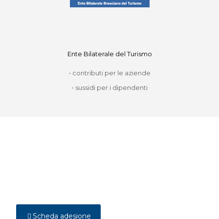
Ente Bilaterale del Turismo
• contributi per le aziende
• sussidi per i dipendenti
DIVENTA SOCIO
Per effettuare una richiesta di iscrizione
compilare la scheda e inviarla all’indirizzo
info@federalberghibrescia.it
Scheda adesione