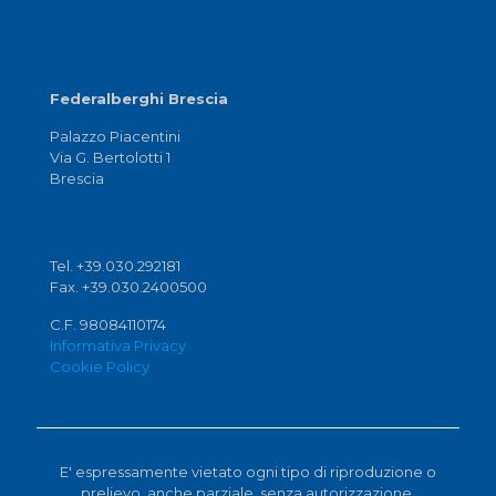
Federalberghi Brescia
Palazzo Piacentini
Via G. Bertolotti 1
Brescia
Tel. +39.030.292181
Fax. +39.030.2400500
C.F. 98084110174
Informativa Privacy
Cookie Policy
E' espressamente vietato ogni tipo di riproduzione o
prelievo, anche parziale, senza autorizzazione.