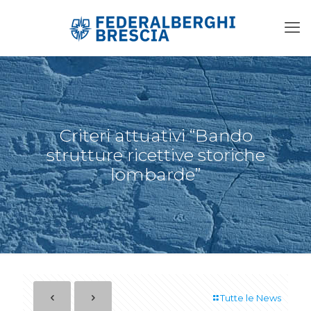
Criteri attuativi “Bando
strutture ricettive storiche
lombarde”
Tutte le News