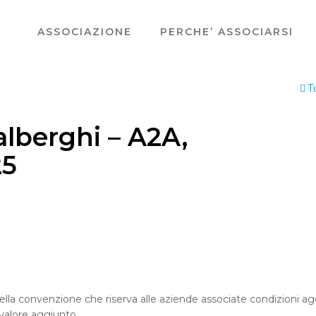
ASSOCIAZIONE
PERCHE’ ASSOCIARSI
T
lberghi – A2A,
25
lla convenzione che riserva alle aziende associate condizioni ag
 valore aggiunto.