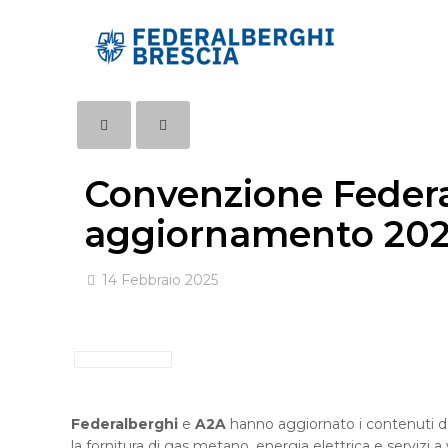
Convenzione Federa
aggiornamento 20
14 Febbraio 2025
Federalberghi
e
A2A
hanno aggiornato i contenuti de
la fornitura di gas metano, energia elettrica e servizi a