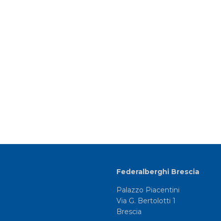
Federalberghi Brescia
Palazzo Piacentini
Via G. Bertolotti 1
Brescia