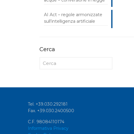
acque – conversione in legge
AI Act – regole armonizzate
sull’intelligenza artificiale
Cerca
Tel. +39.030.292181
Fax. +39.030.2400500
C.F. 98084110174
Informativa Privacy